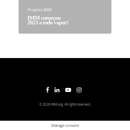
Projetos IMM
IMM começou
2023 a todo vapor!
facebook
linkedin
youtube
instagram
© 2026 IMM.ong. All rights reserved.
Manage consent