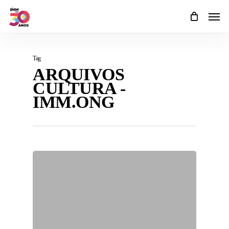
Skip
Men
to
main
content
Tag
ARQUIVOS
CULTURA -
IMM.ONG