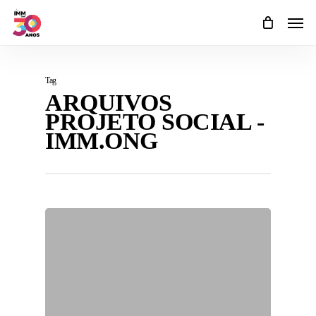
Skip
Men
to
main
content
Tag
ARQUIVOS
PROJETO SOCIAL -
IMM.ONG