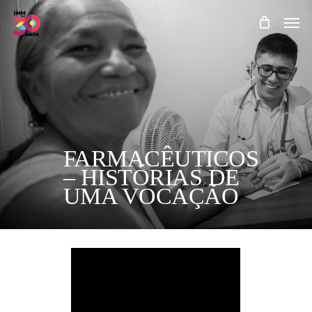
Skip
Men
to
main
content
FARMACÊUTICOS
– HISTÓRIAS DE
UMA VOCAÇÃO