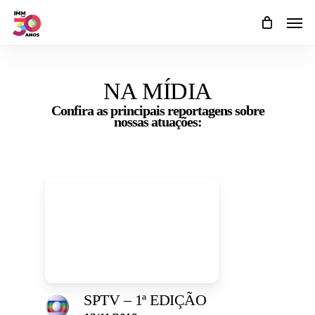
Skip
Men
to
main
content
NA MÍDIA
Confira as principais reportagens sobre
nossas atuações:
SPTV – 1ª EDIÇÃO