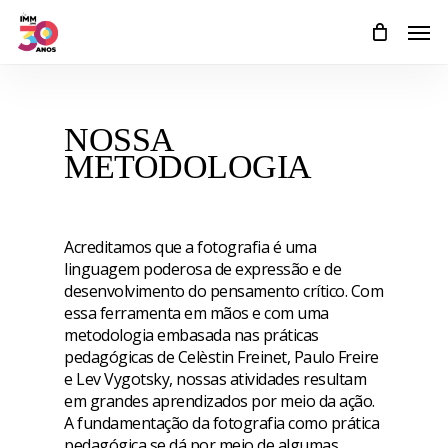
Skip
Men
to
main
content
NOSSA
METODOLOGIA
Acreditamos que a fotografia é uma
linguagem poderosa de expressão e de
desenvolvimento do pensamento crítico. C
om
essa ferramenta em mãos e com uma
metodologia embasada nas práticas
pedagógicas de Celèstin Freinet, Paulo Freire
e Lev Vygotsky, nossas atividades resultam
em grandes aprendizados por meio da ação.
A fundamentação da fotografia como prática
pedagógica se dá por meio de algumas