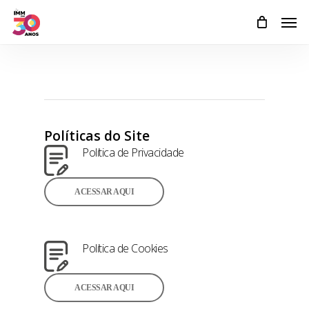
Skip
Men
to
main
content
Políticas do Site
Política de Privacidade
ACESSAR AQUI
Política de Cookies
ACESSAR AQUI