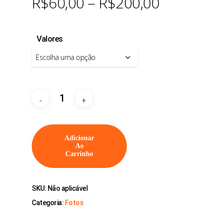
Price
R$
60,00
–
R$
200,00
range:
R$60,00
Valores
through
R$200,00
Adicionar
Ao
Carrinho
SKU:
Não aplicável
Categoria:
Fotos