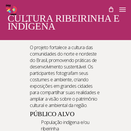
Skip
Men
to
main
CULTURA RIBEIRINHA E
content
INDÍGENA
O projeto fortalece a cultura das
comunidades do norte e nordeste
do Brasil, promovendo práticas de
desenvolvimento sustentável. Os
participantes fotografam seus
costumes e ambiente, criando
exposições em grandes cidades
para compartilhar suas realidades e
ampliar a visão sobre o patrimônio
cultural e ambiental da região.
PÚBLICO ALVO
População indígena
e/ou
ribeirinha