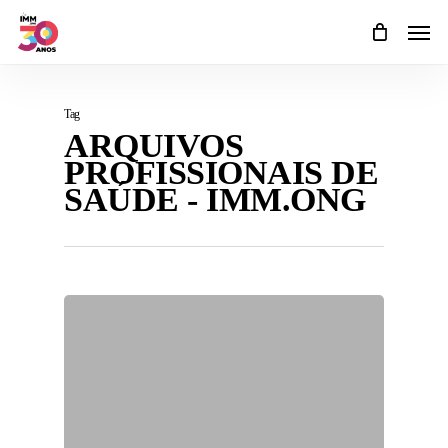
Skip
Men
to
main
content
Tag
ARQUIVOS
PROFISSIONAIS DE
SAÚDE - IMM.ONG